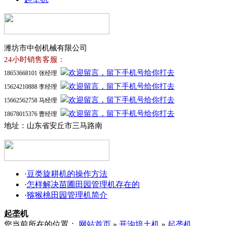
潍坊市中创机械有限公司
24小时销售客服：
18653668101 张经理
15624210888 李经理
15662562758 马经理
18678015376 曹经理
地址：山东省安丘市三马路南
·
豆类旋耕机的操作方法
·
怎样解决苗圃田园管理机存在的
·
猕猴桃田园管理机简介
起垄机
您当前所在的位置：
网站首页
»
开沟培土机
»
起垄机