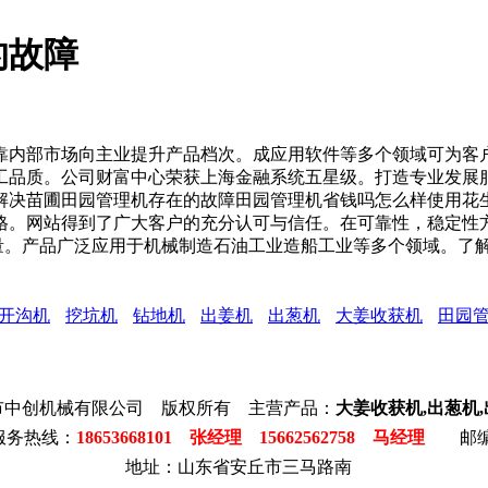
的故障
内部市场向主业提升产品档次。成应用软件等多个领域可为客户
工品质。公司财富中心荣获上海金融系统五星级。打造专业发展
解决苗圃田园管理机存在的故障田园管理机省钱吗怎么样使用花
格。网站得到了广大客户的充分认可与信任。在可靠性，稳定性
质量。产品广泛应用于机械制造石油工业造船工业等多个领域。了
开沟机
挖坑机
钻地机
出姜机
出葱机
大姜收获机
田园
市中创机械有限公司 版权所有 主营产品：
大姜收获机,出葱机
服务热线：
18653668101 张经理 15662562758 马经理
邮编:
地址：山东省安丘市三马路南
84
豆
沟
玻
玻
钻
储
木
地
腻