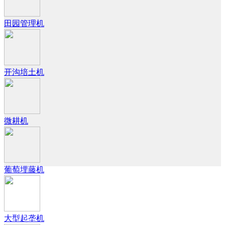
田园管理机
开沟培土机
微耕机
葡萄埋藤机
大型起垄机