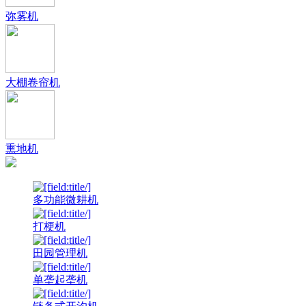
弥雾机
大棚卷帘机
熏地机
多功能微耕机
打梗机
田园管理机
单垄起垄机