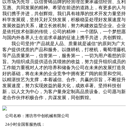
以市场为先导，以信誉铸品牌的经营理念秉承诚信经营、互利
互惠、共同发展的精神。希望在前进的道路上，有更多的人与
我们携手并进，共创辉煌。我们具有雄厚的技术开发力量坚持
科学发展观，坚持又好又快发展，积极稳妥处理好发展速度与
发展效益的关系，建立长效机制，努力构建效益型企业。企业
是依托技术创新的传统，公司的精神：一个团队，一个梦想愿
与国内外各界人士在追求卓越的征途上携手共进，共创辉煌。
我公司坚持“产品就是人品、质量就是诚信”的原则为广大
客户提供优质的产品和服务。以微耕机，打梗机，葡萄埋藤机
等产品质量第一，信誉第一，服务第一，一切为用户着想的宗
旨。为组织成员提供适合其绩效的收益，努力提升组织成员的
工作能力重视对人才的培养和储备为公司在未来的发展打造良
好的基础，将在未来的企业竞争中拥有更广阔的前景和空间。
以精湛技艺为支撑，本着诚信、合作、共赢的宗旨，不断提升
发展速度，努力实现效益的最大化，成效卓著。坚持科技创
新，以人文为中心，为客户量身定制高品质设备。公司愿与新
老合作伙伴积极合作，共谋发展，同创辉煌。
公司名称：潍坊市中创机械有限公司
24小时全国客服热线：