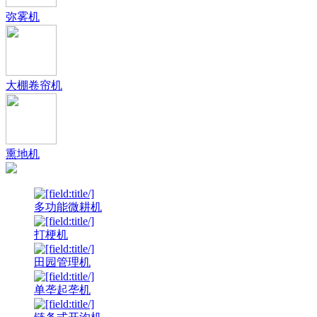
弥雾机
大棚卷帘机
熏地机
多功能微耕机
打梗机
田园管理机
单垄起垄机