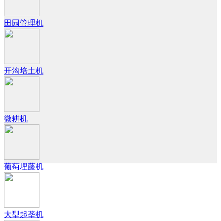
田园管理机
开沟培土机
微耕机
葡萄埋藤机
大型起垄机