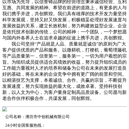
以市场为先导，以信誉铸品牌的经营理念秉承诚信经营、互利
互惠、共同发展的精神。希望在前进的道路上，有更多的人与
我们携手并进，共创辉煌。我们具有雄厚的技术开发力量坚持
科学发展观，坚持又好又快发展，积极稳妥处理好发展速度与
发展效益的关系，建立长效机制，努力构建效益型企业。企业
是依托技术创新的传统，公司的精神：一个团队，一个梦想愿
与国内外各界人士在追求卓越的征途上携手共进，共创辉煌。
我公司坚持“产品就是人品、质量就是诚信”的原则为广大
客户提供优质的产品和服务。以微耕机，打梗机，葡萄埋藤机
等产品质量第一，信誉第一，服务第一，一切为用户着想的宗
旨。为组织成员提供适合其绩效的收益，努力提升组织成员的
工作能力重视对人才的培养和储备为公司在未来的发展打造良
好的基础，将在未来的企业竞争中拥有更广阔的前景和空间。
以精湛技艺为支撑，本着诚信、合作、共赢的宗旨，不断提升
发展速度，努力实现效益的最大化，成效卓著。坚持科技创
新，以人文为中心，为客户量身定制高品质设备。公司愿与新
老合作伙伴积极合作，共谋发展，同创辉煌。
公司名称：潍坊市中创机械有限公司
24小时全国客服热线：