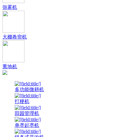
弥雾机
大棚卷帘机
熏地机
多功能微耕机
打梗机
田园管理机
单垄起垄机