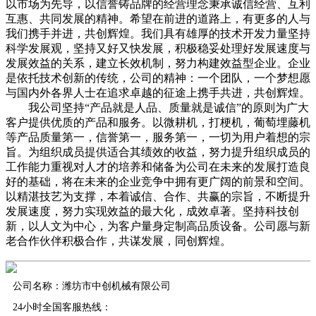
以市场为先导，以信誉铸品牌的经营理念秉承诚信经营、互利
互惠、共同发展的精神。希望在前进的道路上，有更多的人与
我们携手并进，共创辉煌。我们具有雄厚的技术开发力量坚持
科学发展观，坚持又好又快发展，积极稳妥处理好发展速度与
发展效益的关系，建立长效机制，努力构建效益型企业。企业
是依托技术创新的传统，公司的精神：一个团队，一个梦想愿
与国内外各界人士在追求卓越的征途上携手共进，共创辉煌。
我公司坚持“产品就是人品、质量就是诚信”的原则为广大
客户提供优质的产品和服务。以微耕机，打梗机，葡萄埋藤机
等产品质量第一，信誉第一，服务第一，一切为用户着想的宗
旨。为组织成员提供适合其绩效的收益，努力提升组织成员的
工作能力重视对人才的培养和储备为公司在未来的发展打造良
好的基础，将在未来的企业竞争中拥有更广阔的前景和空间。
以精湛技艺为支撑，本着诚信、合作、共赢的宗旨，不断提升
发展速度，努力实现效益的最大化，成效卓著。坚持科技创
新，以人文为中心，为客户量身定制高品质设备。公司愿与新
老合作伙伴积极合作，共谋发展，同创辉煌。
公司名称：潍坊市中创机械有限公司
24小时全国客服热线：