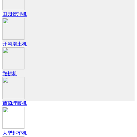
田园管理机
开沟培土机
微耕机
葡萄埋藤机
大型起垄机