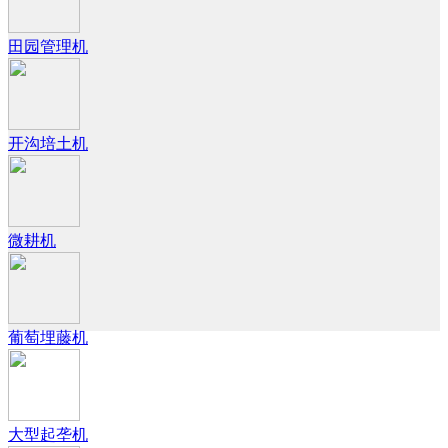
田园管理机
开沟培土机
微耕机
葡萄埋藤机
大型起垄机