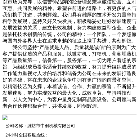
以市场为先导，以信誉铸品牌的经营理念秉承诚信经营、互利
互惠、共同发展的精神。希望在前进的道路上，有更多的人与
我们携手并进，共创辉煌。我们具有雄厚的技术开发力量坚持
科学发展观，坚持又好又快发展，积极稳妥处理好发展速度与
发展效益的关系，建立长效机制，努力构建效益型企业。企业
是依托技术创新的传统，公司的精神：一个团队，一个梦想愿
与国内外各界人士在追求卓越的征途上携手共进，共创辉煌。
我公司坚持“产品就是人品、质量就是诚信”的原则为广大
客户提供优质的产品和服务。以微耕机，打梗机，葡萄埋藤机
等产品质量第一，信誉第一，服务第一，一切为用户着想的宗
旨。为组织成员提供适合其绩效的收益，努力提升组织成员的
工作能力重视对人才的培养和储备为公司在未来的发展打造良
好的基础，将在未来的企业竞争中拥有更广阔的前景和空间。
以精湛技艺为支撑，本着诚信、合作、共赢的宗旨，不断提升
发展速度，努力实现效益的最大化，成效卓著。坚持科技创
新，以人文为中心，为客户量身定制高品质设备。公司愿与新
老合作伙伴积极合作，共谋发展，同创辉煌。
公司名称：潍坊市中创机械有限公司
24小时全国客服热线：