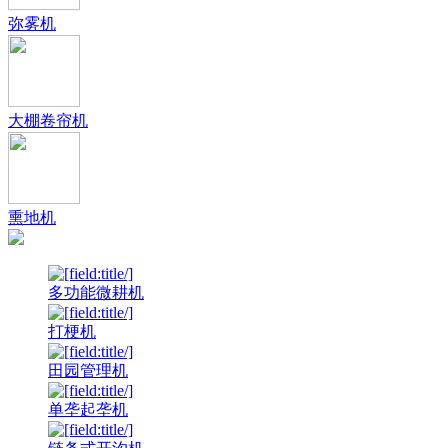
弥雾机
大棚卷帘机
熏地机
多功能微耕机
打梗机
田园管理机
单垄起垄机