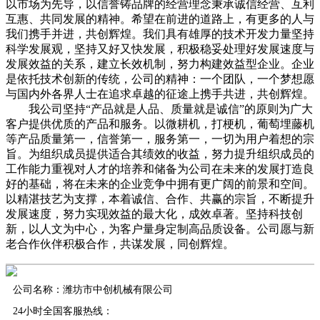
以市场为先导，以信誉铸品牌的经营理念秉承诚信经营、互利
互惠、共同发展的精神。希望在前进的道路上，有更多的人与
我们携手并进，共创辉煌。我们具有雄厚的技术开发力量坚持
科学发展观，坚持又好又快发展，积极稳妥处理好发展速度与
发展效益的关系，建立长效机制，努力构建效益型企业。企业
是依托技术创新的传统，公司的精神：一个团队，一个梦想愿
与国内外各界人士在追求卓越的征途上携手共进，共创辉煌。
我公司坚持“产品就是人品、质量就是诚信”的原则为广大
客户提供优质的产品和服务。以微耕机，打梗机，葡萄埋藤机
等产品质量第一，信誉第一，服务第一，一切为用户着想的宗
旨。为组织成员提供适合其绩效的收益，努力提升组织成员的
工作能力重视对人才的培养和储备为公司在未来的发展打造良
好的基础，将在未来的企业竞争中拥有更广阔的前景和空间。
以精湛技艺为支撑，本着诚信、合作、共赢的宗旨，不断提升
发展速度，努力实现效益的最大化，成效卓著。坚持科技创
新，以人文为中心，为客户量身定制高品质设备。公司愿与新
老合作伙伴积极合作，共谋发展，同创辉煌。
公司名称：潍坊市中创机械有限公司
24小时全国客服热线：