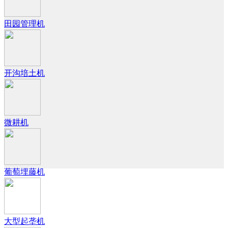
田园管理机
开沟培土机
微耕机
葡萄埋藤机
大型起垄机