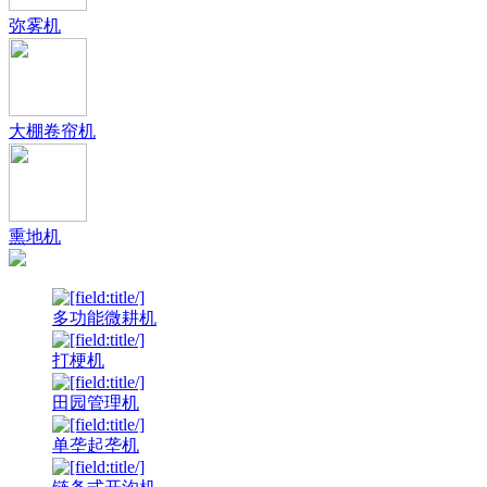
弥雾机
大棚卷帘机
熏地机
多功能微耕机
打梗机
田园管理机
单垄起垄机