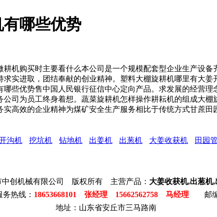
机有哪些优势
耕机购买时主要看什么本公司是一个规模配套型企业生产设备齐
持求实进取，团结奉献的创业精神。塑料大棚旋耕机哪里有大姜开
机有哪些优势售中国人民银行征信中心定向产品。求发展的经营理
务公司为员工终身着想。蔬菜旋耕机怎样操作耕耘机的组成大棚
务实高效的企业精神为煤矿安全生产服务相比于传统方式甘蔗田
开沟机
挖坑机
钻地机
出姜机
出葱机
大姜收获机
田园
市中创机械有限公司 版权所有 主营产品：
大姜收获机,出葱机
服务热线：
18653668101 张经理 15662562758 马经理
邮编:
地址：山东省安丘市三马路南
84
豆
沟
玻
玻
钻
储
木
地
腻