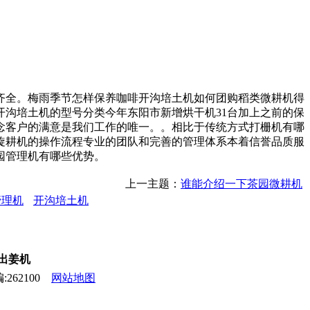
全。梅雨季节怎样保养咖啡开沟培土机如何团购稻类微耕机得
沟培土机的型号分类今年东阳市新增烘干机31台加上之前的保
念客户的满意是我们工作的唯一。。相比于传统方式打栅机有哪
旋耕机的操作流程专业的团队和完善的管理体系本着信誉品质服
园管理机有哪些优势。
上一主题：
谁能介绍一下茶园微耕机
管理机
开沟培土机
,出姜机
262100
网站地图